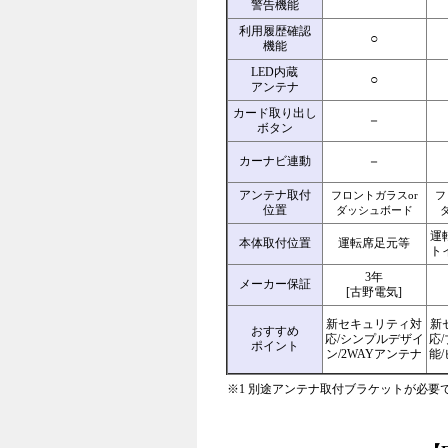
警告機能
利用履歴確認
○
機能
LED内蔵
○
アンテナ
カード取り出し
－
ボタン
－
カーナビ連動
アンテナ取付
フロントガラスor
フ
位置
ダッシュボード
運
本体取付位置
運転席足元等
ト
3年
メーカー保証
[古野電気]
新セキュリティ対
新
おすすめ
応/シンプルデザイ
応
ポイント
ン/2WAYアンテナ
能
※1 別途アンテナ取付ブラケットが必要