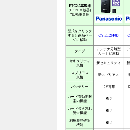
ETC2.0車載器
(DSRC車載器)
*四輪車専用
型式をクリック
すると商品ペー
CY-ET2010D
C
ジに移動
アンテナ分離型
ア
タイプ
カーナビ連動
セキュリティ
新セキュリティ
新
規格
スプリアス
新スプリアス
規格
バッテリー
12V専用
1
カード有効期限
※2
案内機能
カード抜き忘れ
※2
警告機能
利用履歴確認
※2
機能