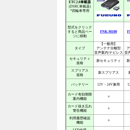
ETC2.0車載器
(DSRC車載器)
*四輪車専用
型式をクリック
すると商品ペー
FNK-M100
F
ジに移動
【一般用】
タイプ
アンテナ分離型
ア
音声案内/ナビレス
音
セキュリティ
新セキュリティ
新
規格
スプリアス
新スプリアス
規格
バッテリー
12V・24V兼用
1
カード有効期限
○
案内機能
カード抜き忘れ
○
警告機能
利用履歴確認
○
機能